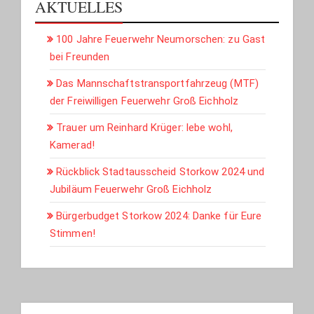
AKTUELLES
100 Jahre Feuerwehr Neumorschen: zu Gast
bei Freunden
Das Mannschaftstransportfahrzeug (MTF)
der Freiwilligen Feuerwehr Groß Eichholz
Trauer um Reinhard Krüger: lebe wohl,
Kamerad!
Rückblick Stadtausscheid Storkow 2024 und
Jubiläum Feuerwehr Groß Eichholz
Bürgerbudget Storkow 2024: Danke für Eure
Stimmen!