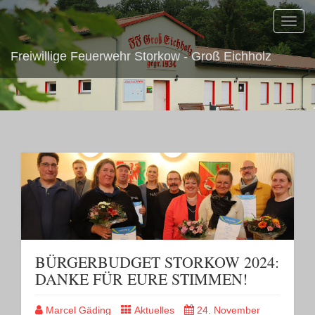
Toggl
navig
Freiwillige Feuerwehr Storkow - Groß Eichholz
BÜRGERBUDGET STORKOW 2024:
DANKE FÜR EURE STIMMEN!
Marcel Gäding
Aktuelles
24. November