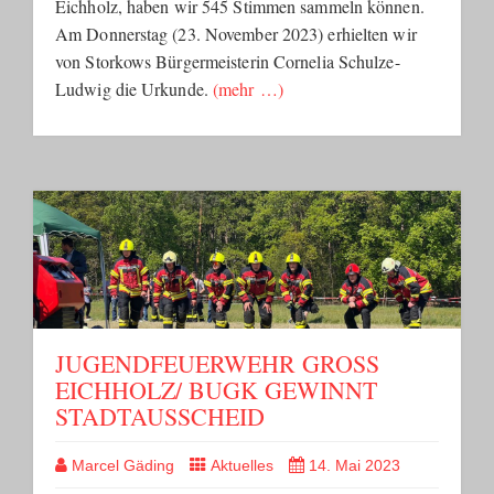
Eichholz, haben wir 545 Stimmen sammeln können.
Am Donnerstag (23. November 2023) erhielten wir
von Storkows Bürgermeisterin Cornelia Schulze-
Ludwig die Urkunde.
(mehr …)
JUGENDFEUERWEHR GROSS E
ICHHOLZ/ BUGK GEWINNT S
TADTAUSSCHEID
Marcel Gäding
Aktuelles
14. Mai 2023