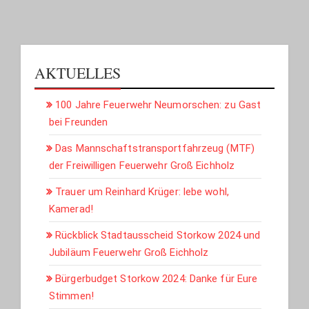
BEITRÄGE
AKTUELLES
100 Jahre Feuerwehr Neumorschen: zu Gast
bei Freunden
Das Mannschaftstransportfahrzeug (MTF)
der Freiwilligen Feuerwehr Groß Eichholz
Trauer um Reinhard Krüger: lebe wohl,
Kamerad!
Rückblick Stadtausscheid Storkow 2024 und
Jubiläum Feuerwehr Groß Eichholz
Bürgerbudget Storkow 2024: Danke für Eure
Stimmen!