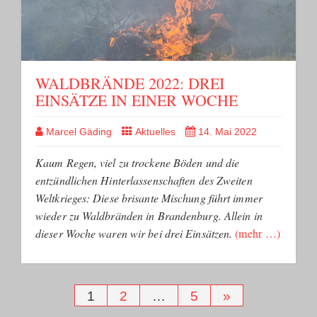
WALDBRÄNDE 2022: DREI
EINSÄTZE IN EINER WOCHE
Marcel Gäding
Aktuelles
14. Mai 2022
Kaum Regen, viel zu trockene Böden und die
entzündlichen Hinterlassenschaften des Zweiten
Weltkrieges: Diese brisante Mischung führt immer
wieder zu Waldbränden in Brandenburg. Allein in
dieser Woche waren wir bei drei Einsätzen.
(mehr …)
SEITENNUMMERIERUNG
1
2
…
5
»
DER