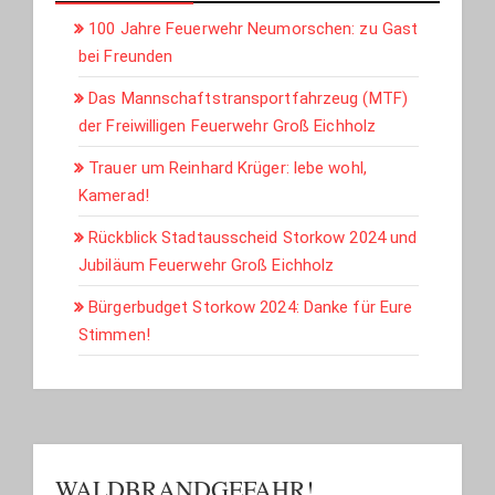
100 Jahre Feuerwehr Neumorschen: zu Gast
bei Freunden
Das Mannschaftstransportfahrzeug (MTF)
der Freiwilligen Feuerwehr Groß Eichholz
Trauer um Reinhard Krüger: lebe wohl,
Kamerad!
Rückblick Stadtausscheid Storkow 2024 und
Jubiläum Feuerwehr Groß Eichholz
Bürgerbudget Storkow 2024: Danke für Eure
Stimmen!
WALDBRANDGEFAHR!