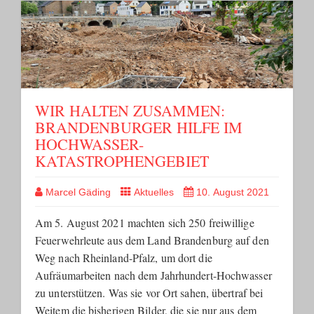
WIR HALTEN ZUSAMMEN:
BRANDENBURGER HILFE IM
HOCHWASSER-
KATASTROPHENGEBIET
Marcel Gäding
Aktuelles
10. August 2021
Am 5. August 2021 machten sich 250 freiwillige
Feuerwehrleute aus dem Land Brandenburg auf den
Weg nach Rheinland-Pfalz, um dort die
Aufräumarbeiten nach dem Jahrhundert-Hochwasser
zu unterstützen. Was sie vor Ort sahen, übertraf bei
Weitem die bisherigen Bilder, die sie nur aus dem