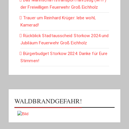
Das Mannschaftstransportfahrzeug (MTF)
der Freiwilligen Feuerwehr Groß Eichholz
Trauer um Reinhard Krüger: lebe wohl,
Kamerad!
Rückblick Stadtausscheid Storkow 2024 und
Jubiläum Feuerwehr Groß Eichholz
Bürgerbudget Storkow 2024: Danke für Eure
Stimmen!
WALDBRANDGEFAHR!