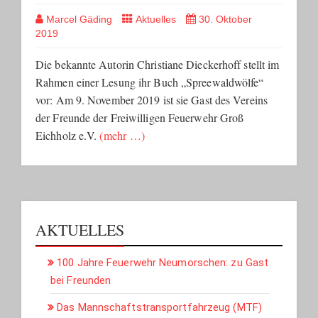
Marcel Gäding
Aktuelles
30. Oktober
2019
Die bekannte Autorin Christiane Dieckerhoff stellt im
Rahmen einer Lesung ihr Buch „Spreewaldwölfe“
vor: Am 9. November 2019 ist sie Gast des Vereins
der Freunde der Freiwilligen Feuerwehr Groß
Eichholz e.V.
(mehr …)
AKTUELLES
100 Jahre Feuerwehr Neumorschen: zu Gast
bei Freunden
Das Mannschaftstransportfahrzeug (MTF)