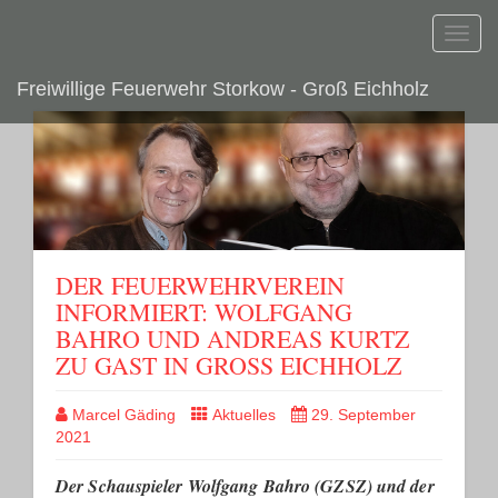
Toggl
navig
Freiwillige Feuerwehr Storkow - Groß Eichholz
DER FEUERWEHRVEREIN
INFORMIERT: WOLFGANG
BAHRO UND ANDREAS KURTZ
ZU GAST IN GROSS EICHHOLZ
Marcel Gäding
Aktuelles
29. September
2021
Der Schauspieler Wolfgang Bahro (GZSZ) und der