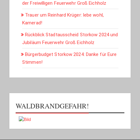
der Freiwilligen Feuerwehr Groß Eichholz
Trauer um Reinhard Krüger: lebe wohl,
Kamerad!
Rückblick Stadtausscheid Storkow 2024 und
Jubiläum Feuerwehr Groß Eichholz
Bürgerbudget Storkow 2024: Danke für Eure
Stimmen!
WALDBRANDGEFAHR!