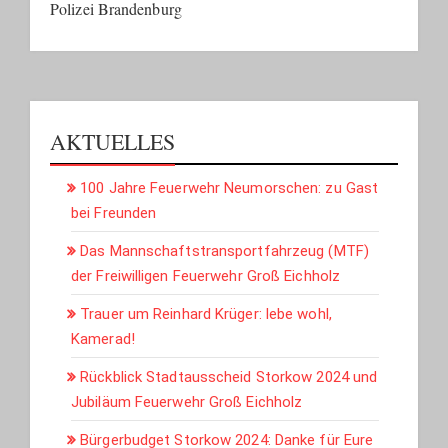
Polizei Brandenburg
AKTUELLES
100 Jahre Feuerwehr Neumorschen: zu Gast
bei Freunden
Das Mannschaftstransportfahrzeug (MTF)
der Freiwilligen Feuerwehr Groß Eichholz
Trauer um Reinhard Krüger: lebe wohl,
Kamerad!
Rückblick Stadtausscheid Storkow 2024 und
Jubiläum Feuerwehr Groß Eichholz
Bürgerbudget Storkow 2024: Danke für Eure