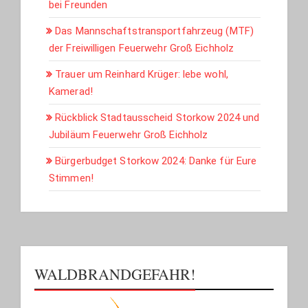
bei Freunden
Das Mannschaftstransportfahrzeug (MTF)
der Freiwilligen Feuerwehr Groß Eichholz
Trauer um Reinhard Krüger: lebe wohl,
Kamerad!
Rückblick Stadtausscheid Storkow 2024 und
Jubiläum Feuerwehr Groß Eichholz
Bürgerbudget Storkow 2024: Danke für Eure
Stimmen!
WALDBRANDGEFAHR!