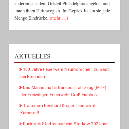
anderem aus dem Ortsteil Philadelphia abgelöst und
traten ihren Heimweg an. Im Gepäck hatten sie jede
Menge Eindrücke.
(mehr …)
AKTUELLES
100 Jahre Feuerwehr Neumorschen: zu Gast
bei Freunden
Das Mannschaftstransportfahrzeug (MTF)
der Freiwilligen Feuerwehr Groß Eichholz
Trauer um Reinhard Krüger: lebe wohl,
Kamerad!
Rückblick Stadtausscheid Storkow 2024 und