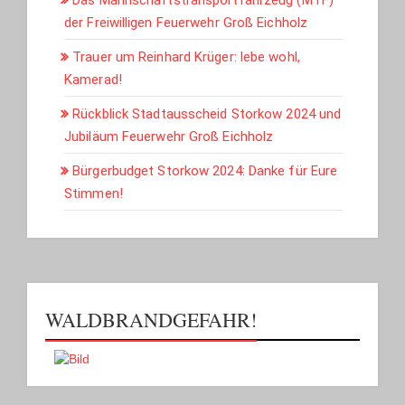
Das Mannschaftstransportfahrzeug (MTF)
der Freiwilligen Feuerwehr Groß Eichholz
Trauer um Reinhard Krüger: lebe wohl,
Kamerad!
Rückblick Stadtausscheid Storkow 2024 und
Jubiläum Feuerwehr Groß Eichholz
Bürgerbudget Storkow 2024: Danke für Eure
Stimmen!
WALDBRANDGEFAHR!