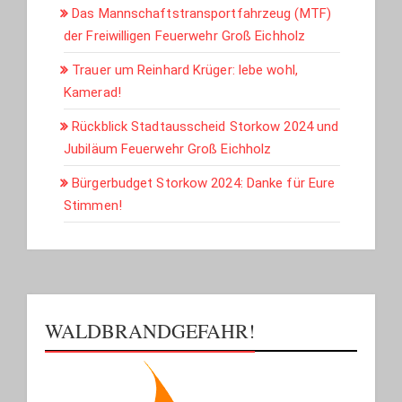
Das Mannschaftstransportfahrzeug (MTF)
der Freiwilligen Feuerwehr Groß Eichholz
Trauer um Reinhard Krüger: lebe wohl,
Kamerad!
Rückblick Stadtausscheid Storkow 2024 und
Jubiläum Feuerwehr Groß Eichholz
Bürgerbudget Storkow 2024: Danke für Eure
Stimmen!
WALDBRANDGEFAHR!