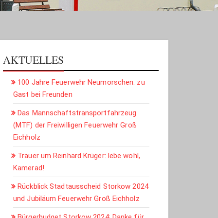
AKTUELLES
100 Jahre Feuerwehr Neumorschen: zu
Gast bei Freunden
Das Mannschaftstransportfahrzeug
(MTF) der Freiwilligen Feuerwehr Groß
Eichholz
Trauer um Reinhard Krüger: lebe wohl,
Kamerad!
Rückblick Stadtausscheid Storkow 2024
und Jubiläum Feuerwehr Groß Eichholz
Bürgerbudget Storkow 2024: Danke für