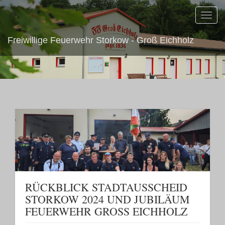
Toggl
navig
Freiwillige Feuerwehr Storkow - Groß Eichholz
RÜCKBLICK STADTAUSSCHEID
STORKOW 2024 UND JUBILÄUM
FEUERWEHR GROSS EICHHOLZ