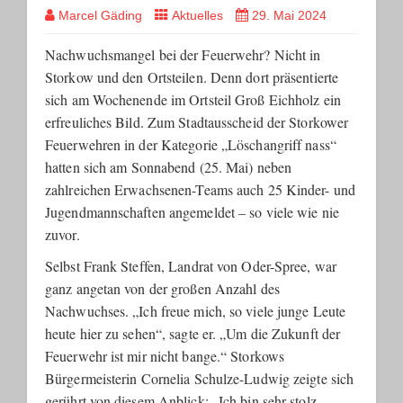
Marcel Gäding
Aktuelles
29. Mai 2024
Nachwuchsmangel bei der Feuerwehr? Nicht in
Storkow und den Ortsteilen. Denn dort präsentierte
sich am Wochenende im Ortsteil Groß Eichholz ein
erfreuliches Bild. Zum Stadtausscheid der Storkower
Feuerwehren in der Kategorie „Löschangriff nass“
hatten sich am Sonnabend (25. Mai) neben
zahlreichen Erwachsenen-Teams auch 25 Kinder- und
Jugendmannschaften angemeldet – so viele wie nie
zuvor.
Selbst Frank Steffen, Landrat von Oder-Spree, war
ganz angetan von der großen Anzahl des
Nachwuchses. „Ich freue mich, so viele junge Leute
heute hier zu sehen“, sagte er. „Um die Zukunft der
Feuerwehr ist mir nicht bange.“ Storkows
Bürgermeisterin Cornelia Schulze-Ludwig zeigte sich
gerührt von diesem Anblick: „Ich bin sehr stolz