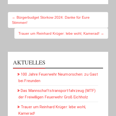
BEITRAGSNAVIGATION
← Bürgerbudget Storkow 2024: Danke für Eure
Stimmen!
Trauer um Reinhard Krüger: lebe wohl, Kamerad! →
AKTUELLES
100 Jahre Feuerwehr Neumorschen: zu Gast
bei Freunden
Das Mannschaftstransportfahrzeug (MTF)
der Freiwilligen Feuerwehr Groß Eichholz
Trauer um Reinhard Krüger: lebe wohl,
Kamerad!