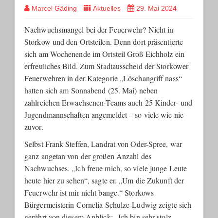
Marcel Gäding
Aktuelles
29. Mai 2024
Nachwuchsmangel bei der Feuerwehr? Nicht in
Storkow und den Ortsteilen. Denn dort präsentierte
sich am Wochenende im Ortsteil Groß Eichholz ein
erfreuliches Bild. Zum Stadtausscheid der Storkower
Feuerwehren in der Kategorie „Löschangriff nass“
hatten sich am Sonnabend (25. Mai) neben
zahlreichen Erwachsenen-Teams auch 25 Kinder- und
Jugendmannschaften angemeldet – so viele wie nie
zuvor.
Selbst Frank Steffen, Landrat von Oder-Spree, war
ganz angetan von der großen Anzahl des
Nachwuchses. „Ich freue mich, so viele junge Leute
heute hier zu sehen“, sagte er. „Um die Zukunft der
Feuerwehr ist mir nicht bange.“ Storkows
Bürgermeisterin Cornelia Schulze-Ludwig zeigte sich
gerührt von diesem Anblick: „Ich bin sehr stolz