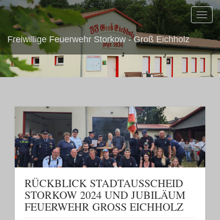
Toggl
navig
Freiwillige Feuerwehr Storkow - Groß Eichholz
RÜCKBLICK STADTAUSSCHEID
STORKOW 2024 UND JUBILÄUM
FEUERWEHR GROSS EICHHOLZ