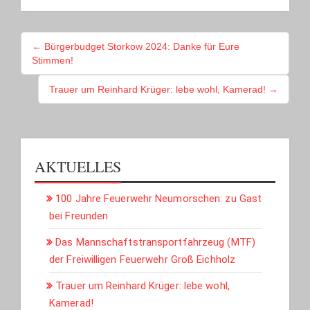
BEITRAGSNAVIGATION
← Bürgerbudget Storkow 2024: Danke für Eure
Stimmen!
Trauer um Reinhard Krüger: lebe wohl, Kamerad! →
AKTUELLES
100 Jahre Feuerwehr Neumorschen: zu Gast
bei Freunden
Das Mannschaftstransportfahrzeug (MTF)
der Freiwilligen Feuerwehr Groß Eichholz
Trauer um Reinhard Krüger: lebe wohl,
Kamerad!