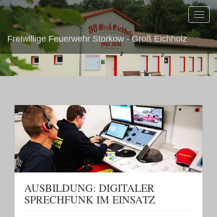
Toggl
navig
Freiwillige Feuerwehr Storkow - Groß Eichholz
AUSBILDUNG: DIGITALER
SPRECHFUNK IM EINSATZ