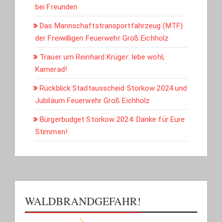
bei Freunden
Das Mannschaftstransportfahrzeug (MTF)
der Freiwilligen Feuerwehr Groß Eichholz
Trauer um Reinhard Krüger: lebe wohl,
Kamerad!
Rückblick Stadtausscheid Storkow 2024 und
Jubiläum Feuerwehr Groß Eichholz
Bürgerbudget Storkow 2024: Danke für Eure
Stimmen!
WALDBRANDGEFAHR!