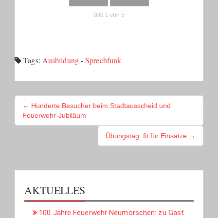
Bild 1 von 5
Tags:
Ausbildung
-
Sprechfunk
BEITRAGSNAVIGATION
← Hunderte Besucher beim Stadtausscheid und
Feuerwehr-Jubiläum
Übungstag: fit für Einsätze →
AKTUELLES
100 Jahre Feuerwehr Neumorschen: zu Gast