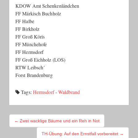
KDOW Amt Schenkenländchen
FF Märkisch Buchholz
FF Halbe
FF Birkholz
FF Groß Köris
FF Münchehofe
FF Hermsdorf
FF Groß Eichholz (LOS)
RTW Leibsch´
Forst Brandenburg
Tags:
Hermsdorf
-
Waldbrand
BEITRAGSNAVIGATION
← Zwei wacklige Bäume und ein Reh in Not
TH-Übung: Auf den Ernstfall vorbereitet →