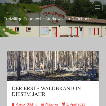
Toggl
navig
Freiwillige Feuerwehr Storkow - Groß Eichholz
DER ERSTE WALDBRAND IN
DIESEM JAHR
Marcel Gäding
Aktuelles
1. April 2021