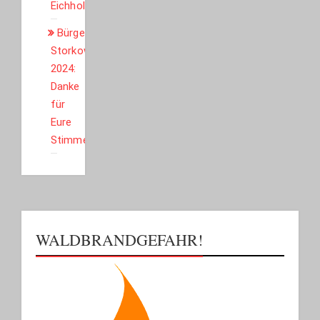
Eichholz
Bürgerbudget
Storkow
2024:
Danke
für
Eure
Stimmen!
WALDBRANDGEFAHR!