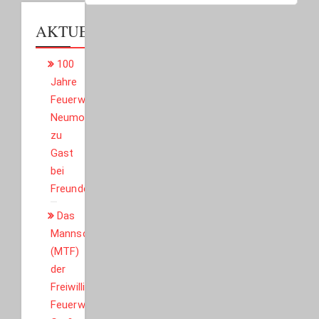
AKTUELLES
100
Jahre
Feuerwehr
Neumorschen:
zu
Gast
bei
Freunden
Das
Mannschaftstransportfahrzeug
(MTF)
der
Freiwilligen
Feuerwehr