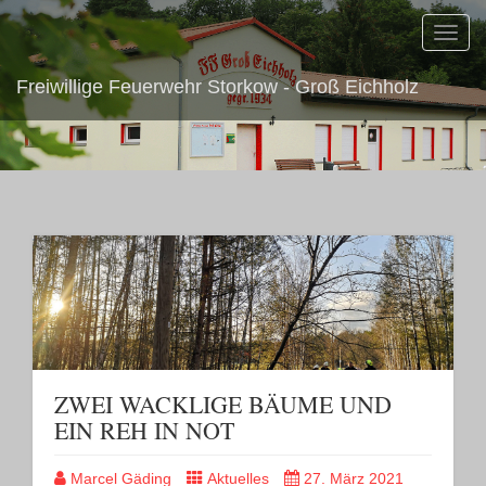
Toggl
navig
Freiwillige Feuerwehr Storkow - Groß Eichholz
ZWEI WACKLIGE BÄUME UND
EIN REH IN NOT
Marcel Gäding
Aktuelles
27. März 2021