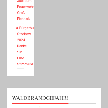
Jubiläum
Feuerwehr
Groß
Eichholz
Bürgerbudget
Storkow
2024:
Danke
für
Eure
Stimmen!
WALDBRANDGEFAHR!