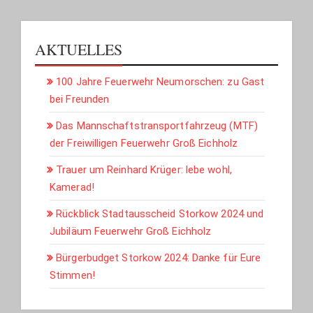
AKTUELLES
100 Jahre Feuerwehr Neumorschen: zu Gast
bei Freunden
Das Mannschaftstransportfahrzeug (MTF)
der Freiwilligen Feuerwehr Groß Eichholz
Trauer um Reinhard Krüger: lebe wohl,
Kamerad!
Rückblick Stadtausscheid Storkow 2024 und
Jubiläum Feuerwehr Groß Eichholz
Bürgerbudget Storkow 2024: Danke für Eure
Stimmen!