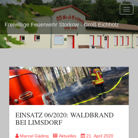
Toggl
navig
Freiwillige Feuerwehr Storkow - Groß Eichholz
EINSATZ 06/2020: WALDBRAND
BEI LIMSDORF
Marcel Gäding
Aktuelles
21. April 2020