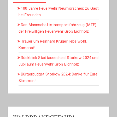
100 Jahre Feuerwehr Neumorschen: zu Gast
bei Freunden
Das Mannschaftstransportfahrzeug (MTF)
der Freiwilligen Feuerwehr Groß Eichholz
Trauer um Reinhard Krüger: lebe wohl,
Kamerad!
Rückblick Stadtausscheid Storkow 2024 und
Jubiläum Feuerwehr Groß Eichholz
Bürgerbudget Storkow 2024: Danke für Eure
Stimmen!