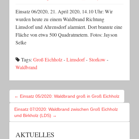
Einsatz 06/2020, 21. April 2020, 14.10 Uhr: Wir
wurden heute zu einem Waldbrand Richtung
Limsdorf und Ahrensdorf alarmiert. Dort brannte eine
Fläche von etwa 500 Quadratmetern. Fotos: Jayson
Selke
Tags:
Groß Eichholz
-
Limsdorf
-
Storkow
-
Waldbrand
BEITRAGSNAVIGATION
← Einsatz 05/2020: Waldbrand groß in Groß Eichholz
Einsatz 07/2020: Waldbrand zwischen Groß Eichholz
und Birkholz (LDS) →
AKTUELLES