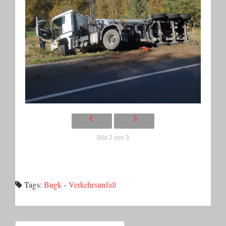
Bild 2 von 3
Tags:
Bugk
-
Verkehrsunfall